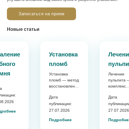
Записаться на прием
Новые статьи
аление
Установка
Лечени
бного
пломб
пульпи
мня
Установка
Лечение
пломб — метод
пульпита 
восстановления
комплекс
а
целостности и
процедур,
ликации:
Дата
Дата
функций зуба
направлен
08.2026
публикации:
публикаци
после лечения
на устран
кариеса или
27.07.2026
воспалени
27.07.2026
дробнее
повреждений.
пульпы и
Подробнее
Подробне
сохранени
зуба.